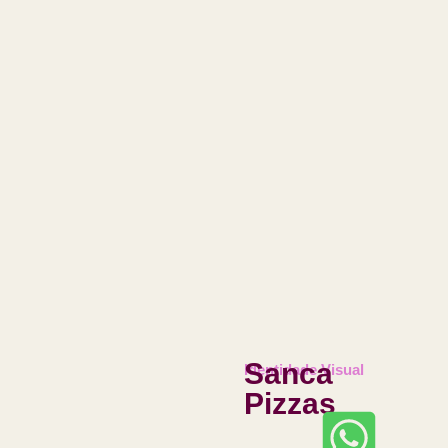
Sanca
Identidade Visual
Pizzas