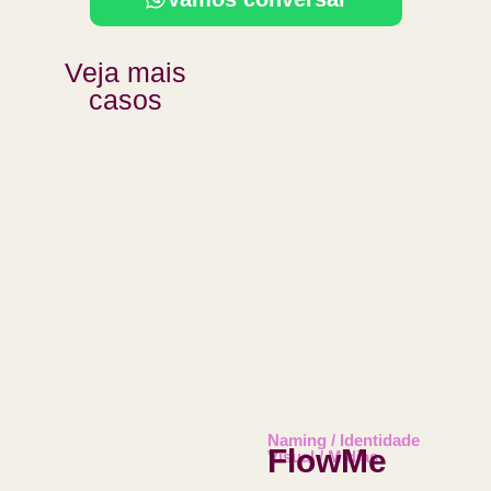
Veja mais
casos
Naming / Identidade
FlowMe
Visual / Mídias