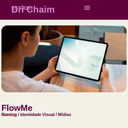
Dri Chaim
ESTÚDIO
Quem Somos
Solicite Orçamento
FlowMe
Serviço
Naming / Identidade Visual / Mídias